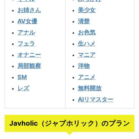
お姉さん
美少女
AV女優
清楚
アナル
お色気
フェラ
生ハメ
オナニー
マニア
局部観察
洋物
SM
アニメ
レズ
無料開放
AIリマスター
Javholic（ジャブホリック）のプラン