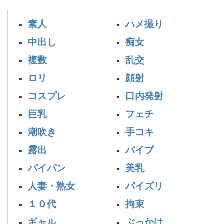
素人
ハメ撮り
中出し
痴女
複数
乱交
ロリ
顔射
コスプレ
口内発射
巨乳
フェチ
潮吹き
手コキ
露出
バイブ
パイパン
美乳
人妻・熟女
パイズリ
１０代
拘束
ギャル
ぶっかけ