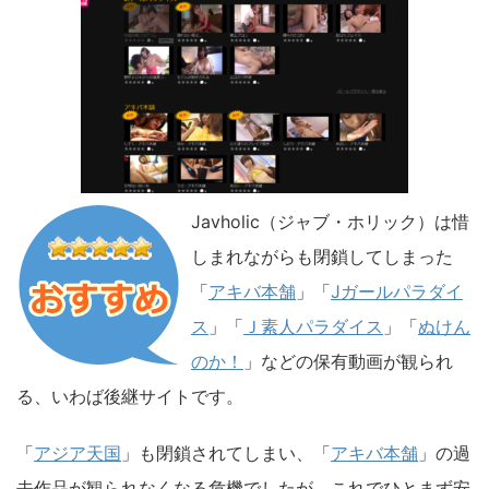
Javholic（ジャブ・ホリック）は惜
しまれながらも閉鎖してしまった
「
アキバ本舗
」「
Jガールパラダイ
ス
」「
Ｊ素人パラダイス
」「
ぬけん
のか！
」などの保有動画が観られ
る、いわば後継サイトです。
「
アジア天国
」も閉鎖されてしまい、「
アキバ本舗
」の過
去作品が観られなくなる危機でしたが、これでひとまず安