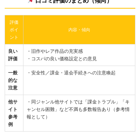
口コミ評価のまとめ（傾向）
評価
ポイ
内容・傾向
ント
良い
・旧作やレア作品の充実感
評価
・コスパの良い価格設定との意見
一般
・安全性／課金・退会手続きへの注意喚起
的な
注意
他サ
・同ジャンル他サイトでは「課金トラブル」「キ
イト
ャンセル困難」など不満も多数報告あり（参考情
参考
報として）
例