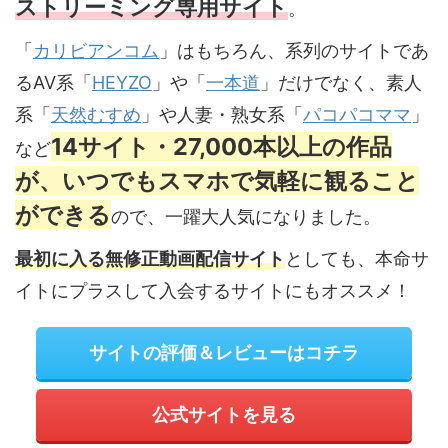
ストリーミング専用サイト
。
「
カリビアンコム
」はもちろん、系列のサイトであ
るAV系「
HEYZO
」や「
一本道
」だけでなく、素人
系「
天然むすめ
」や人妻・熟女系「
パコパコママ
」
14サイト・27,000本以上の作品
など
が、いつでもスマホで気軽に観ること
ができる
ので、一躍大人気になりました。
最初に入る無修正動画配信サイト
としても、本命サ
イトにプラスして入会するサイトにもオススメ！
サイトの評価＆レビューはコチラ
公式サイトを見る