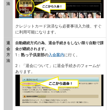
法
クレジットカード決済なら必要事項入力後、すぐ
に利用可能になります。
退
自動継続方式の為、退会手続きをしない限り自動で課
会
金が継続されます。
方
1：
熟っ子倶楽部の
入会案内
に行く。
法
2：「退会について」に退会手続きのフォームが
あります。